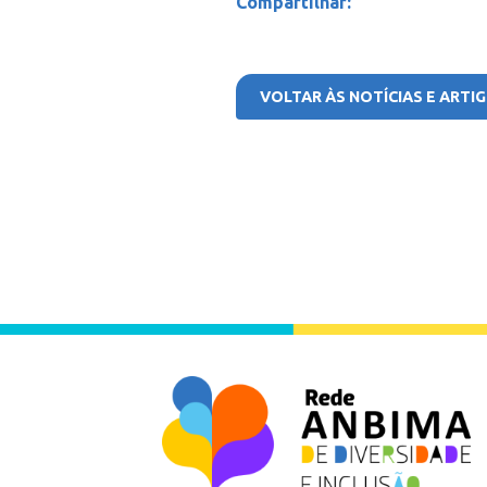
Compartilhar:
Facebook
Linkedin
Twitter
VOLTAR ÀS NOTÍCIAS E ARTI