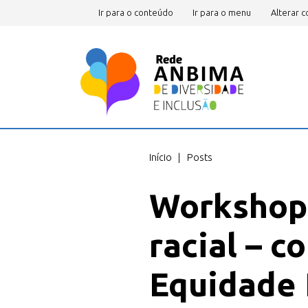
Ir para o conteúdo
Ir para o menu
Alterar c
Você está em
Início
Posts
Workshop:
racial – 
Equidade 