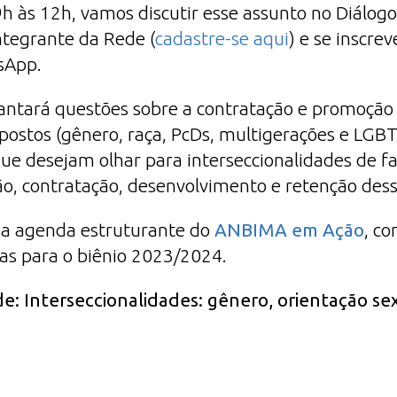
 9h às 12h, vamos discutir esse assunto no Diálog
integrante da Rede (
cadastre-se aqui
) e se inscrev
sApp.
vantará questões sobre a contratação e promoçã
postos (gênero, raça, PcDs, multigerações e LGB
ue desejam olhar para interseccionalidades de fat
ão, contratação, desenvolvimento e retenção dess
e da agenda estruturante do
ANBIMA em Ação
, co
as para o biênio 2023/2024.
de:
Interseccionalidades: gênero, orientação sex