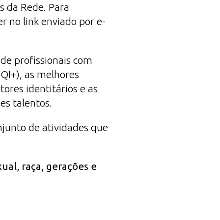
os da Rede.
Para
er no link enviado por e-
o de
profissionais com
TQI+), as melhores
ores identitários e as
es talentos.
njunto de atividades que
ual, raça, gerações e