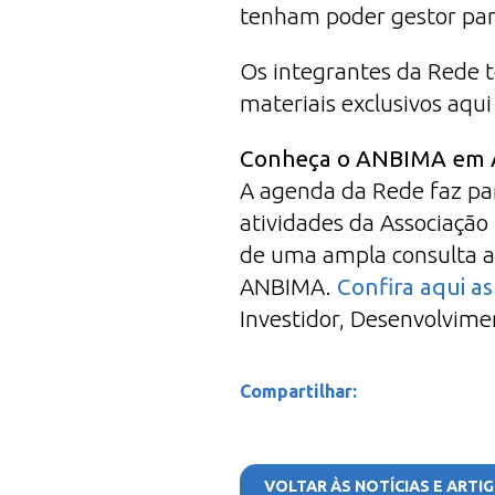
tenham poder gestor par
Os integrantes da Rede t
materiais exclusivos aqui
Conheça o ANBIMA em 
A agenda da Rede faz pa
atividades da Associação
de uma ampla consulta aos
ANBIMA.
Confira aqui a
Investidor, Desenvolvime
Compartilhar:
Facebook
Linkedin
Twitter
VOLTAR ÀS NOTÍCIAS E ARTI