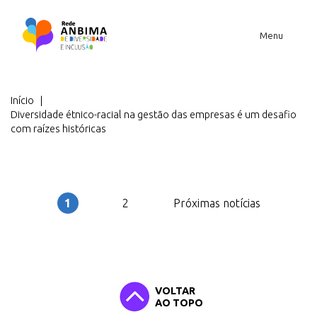
Menu
Você está em
Início
Diversidade étnico-racial na gestão das empresas é um desafio
com raízes históricas
Navegação
por
páginas
1
2
Próximas notícias
Página
Página
VOLTAR
AO TOPO