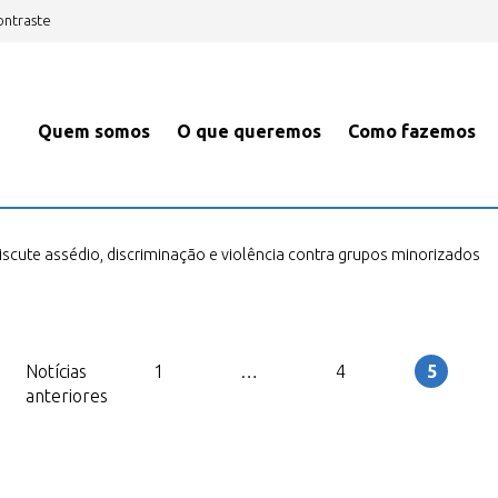
ontraste
Quem somos
O que queremos
Como fazemos
iscute assédio, discriminação e violência contra grupos minorizados
Notícias
1
…
4
5
Página
Página
Página
anteriores