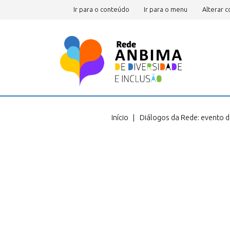
Ir para o conteúdo
Ir para o menu
Alterar c
Você está em
Início
Diálogos da Rede: evento d
Navegação
por
páginas