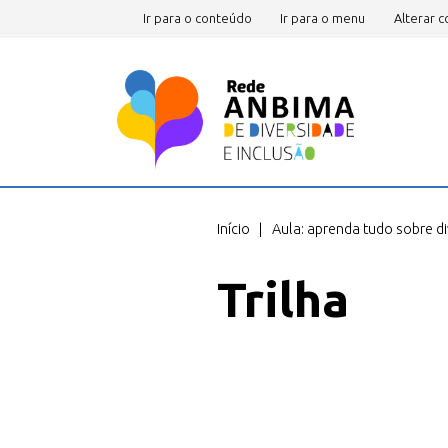
Ir para o conteúdo
Ir para o menu
Alterar c
Você está em
Início
Aula: aprenda tudo sobre d
Trilha